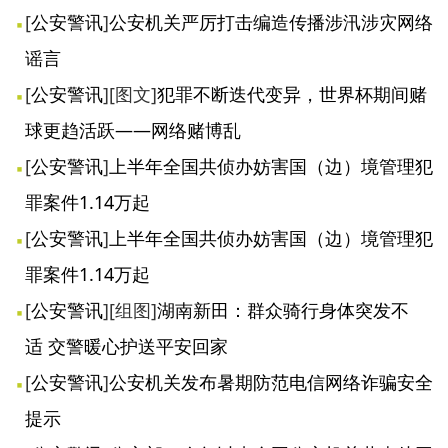
[
公安警讯
]
公安机关严厉打击编造传播涉汛涉灾网络
谣言
[
公安警讯
]
[图文]
犯罪不断迭代变异，世界杯期间赌
球更趋活跃——网络赌博乱
[
公安警讯
]
上半年全国共侦办妨害国（边）境管理犯
罪案件1.14万起
[
公安警讯
]
上半年全国共侦办妨害国（边）境管理犯
罪案件1.14万起
[
公安警讯
]
[组图]
湖南新田：群众骑行身体突发不
适 交警暖心护送平安回家
[
公安警讯
]
公安机关发布暑期防范电信网络诈骗安全
提示