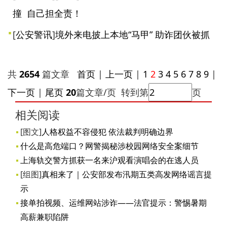
撞 自己担全责！
[
公安警讯
]
境外来电披上本地“马甲” 助诈团伙被抓
共
2654
篇文章
首页
|
上一页
|
1
2
3
4
5
6
7
8
9
|
下一页
|
尾页
20
篇文章/页 转到第
页
相关阅读
[图文]
人格权益不容侵犯 依法裁判明确边界
什么是高危端口？网警揭秘涉校园网络安全案细节
上海轨交警方抓获一名来沪观看演唱会的在逃人员
[组图]
真相来了｜公安部发布汛期五类高发网络谣言提
示
接单拍视频、运维网站涉诈——法官提示：警惕暑期
高薪兼职陷阱