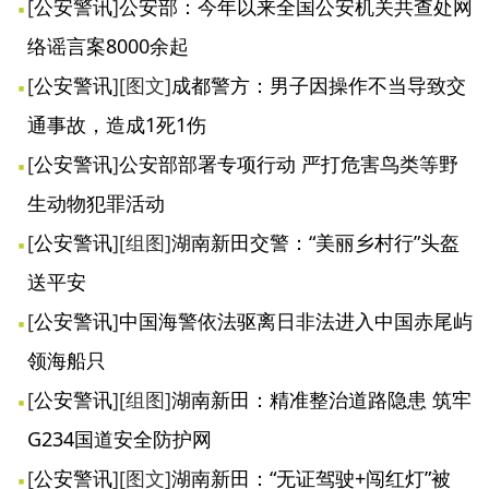
[
公安警讯
]
公安部：今年以来全国公安机关共查处网
络谣言案8000余起
[
公安警讯
]
[图文]
成都警方：男子因操作不当导致交
通事故，造成1死1伤
[
公安警讯
]
公安部部署专项行动 严打危害鸟类等野
生动物犯罪活动
[
公安警讯
]
[组图]
湖南新田交警：“美丽乡村行”头盔
送平安
[
公安警讯
]
中国海警依法驱离日非法进入中国赤尾屿
领海船只
[
公安警讯
]
[组图]
湖南新田：精准整治道路隐患 筑牢
G234国道安全防护网
[
公安警讯
]
[图文]
湖南新田：“无证驾驶+闯红灯”被