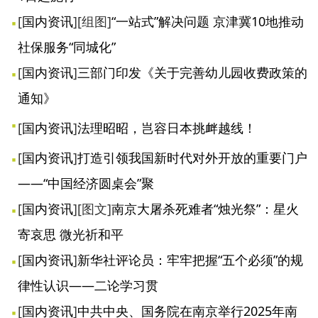
[
国内资讯
]
[组图]
“一站式”解决问题 京津冀10地推动
社保服务“同城化”
[
国内资讯
]
三部门印发《关于完善幼儿园收费政策的
通知》
[
国内资讯
]
法理昭昭，岂容日本挑衅越线！
[
国内资讯
]
打造引领我国新时代对外开放的重要门户
——“中国经济圆桌会”聚
[
国内资讯
]
[图文]
南京大屠杀死难者“烛光祭”：星火
寄哀思 微光祈和平
[
国内资讯
]
新华社评论员：牢牢把握“五个必须”的规
律性认识——二论学习贯
[
国内资讯
]
中共中央、国务院在南京举行2025年南