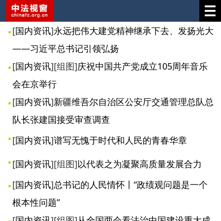
[
国内资讯
]
永远把伟大建党精神继承下去、发扬光大
——习近平总书记引领弘扬
[
国内资讯
]
[组图]
庆祝中国共产党成立105周年音乐
会在京举行
[
国内资讯
]
新疆维吾尔自治区公安厅交通管理总队总
队长张建国接受审查调查
[
国内资讯
]
谱写无愧于时代和人民的青春华章
[
国内资讯
]
[组图]
以代表之为凝聚高质量发展合力
[
国内资讯
]
总书记的人民情怀丨“政绩观问题是一个
根本性问题”
[
国内资讯
]
[组图]
从全国两会看法治中国建设重大成