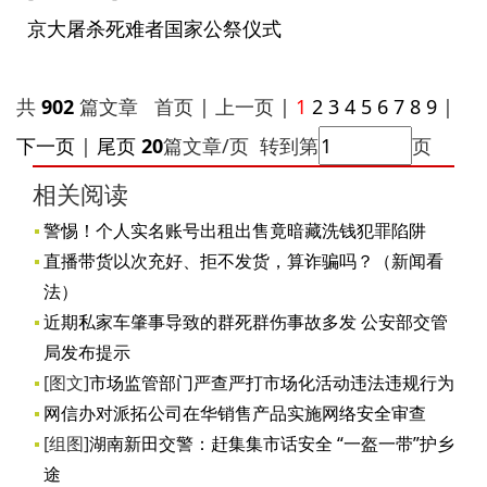
京大屠杀死难者国家公祭仪式
共
902
篇文章 首页 | 上一页 |
1
2
3
4
5
6
7
8
9
|
下一页
|
尾页
20
篇文章/页 转到第
页
相关阅读
警惕！个人实名账号出租出售竟暗藏洗钱犯罪陷阱
直播带货以次充好、拒不发货，算诈骗吗？（新闻看
法）
近期私家车肇事导致的群死群伤事故多发 公安部交管
局发布提示
[图文]
市场监管部门严查严打市场化活动违法违规行为
网信办对派拓公司在华销售产品实施网络安全审查
[组图]
湖南新田交警：赶集集市话安全 “一盔一带”护乡
途