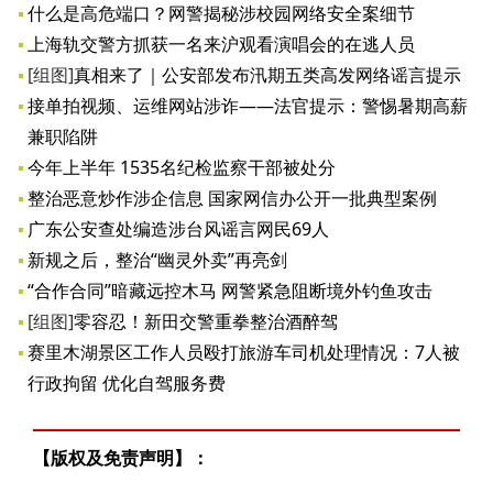
什么是高危端口？网警揭秘涉校园网络安全案细节
上海轨交警方抓获一名来沪观看演唱会的在逃人员
[组图]
真相来了｜公安部发布汛期五类高发网络谣言提示
接单拍视频、运维网站涉诈——法官提示：警惕暑期高薪
兼职陷阱
今年上半年 1535名纪检监察干部被处分
整治恶意炒作涉企信息 国家网信办公开一批典型案例
广东公安查处编造涉台风谣言网民69人
新规之后，整治“幽灵外卖”再亮剑
“合作合同”暗藏远控木马 网警紧急阻断境外钓鱼攻击
[组图]
零容忍！新田交警重拳整治酒醉驾
赛里木湖景区工作人员殴打旅游车司机处理情况：7人被
行政拘留 优化自驾服务费
【版权及免责声明】：