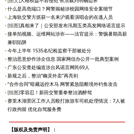
[图文]
人格权益不容侵犯 依法裁判明确边界
什么是高危端口？网警揭秘涉校园网络安全案细节
上海轨交警方抓获一名来沪观看演唱会的在逃人员
[组图]
真相来了｜公安部发布汛期五类高发网络谣言提示
接单拍视频、运维网站涉诈——法官提示：警惕暑期高薪
兼职陷阱
今年上半年 1535名纪检监察干部被处分
整治恶意炒作涉企信息 国家网信办公开一批典型案例
广东公安查处编造涉台风谣言网民69人
新规之后，整治“幽灵外卖”再亮剑
“合作合同”暗藏远控木马 网警紧急阻断境外钓鱼攻击
[组图]
零容忍！新田交警重拳整治酒醉驾
赛里木湖景区工作人员殴打旅游车司机处理情况：7人被
行政拘留 优化自驾服务费
【版权及免责声明】：