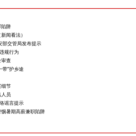
罪陷阱
（新闻看法）
安部交管局发布提示
违规行为
全审查
一带”护乡途
案细节
逃人员
络谣言提示
警惕暑期高薪兼职陷阱