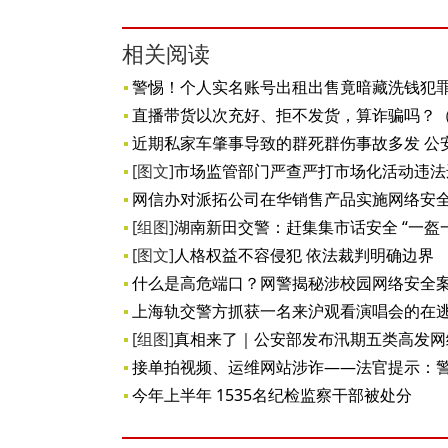
相关阅读
警惕！个人实名账号出租出售竟暗藏洗钱犯
直播带货以次充好、拒不发货，算诈骗吗？
近期私家车肇事导致的群死群伤事故多发 公
[图文]
市场监管部门严查严打市场化活动违法
网信办对派拓公司在华销售产品实施网络安
[组图]
湖南新田交警：赶集集市话安全 “一盔
[图文]
人格权益不容侵犯 依法裁判明确边界
什么是高危端口？网警揭秘涉校园网络安全
上海轨交警方抓获一名来沪观看演唱会的在
[组图]
真相来了｜公安部发布汛期五类高发网
接单拍视频、运维网站涉诈——法官提示：
今年上半年 1535名纪检监察干部被处分