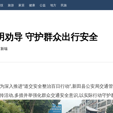
科技
旅游
家居
健康
公益
地方
民族
明劝导 守护群众出行安全
何新瑞
7日,为深入推进“道交安全整治百日行动”,新田县公安局交
传活动,多措并举强化群众交通安全意识,以实际行动守护