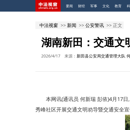
要闻
财经
军事
文化
教育
中法视窗
>>
新闻
>>
公安警讯
>> 正文
湖南新田：交通文
2026/4/17
来源：
新田县公安局交通管理大队 
本网讯(通讯员 何新瑞 彭依)4月1
秀峰社区开展交通文明劝导暨交通安全宣