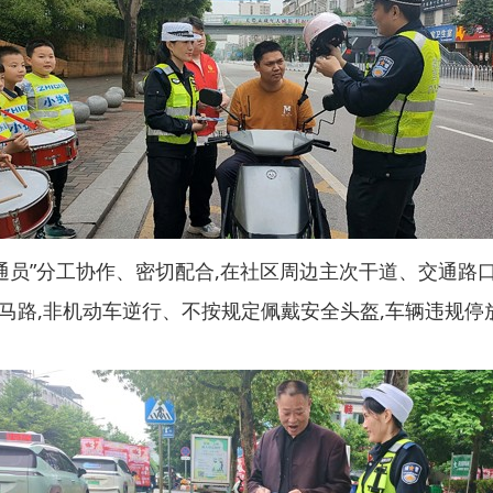
交通员”分工协作、密切配合,在社区周边主次干道、交通
马路,非机动车逆行、不按规定佩戴安全头盔,车辆违规停