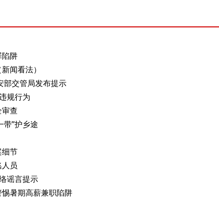
罪陷阱
（新闻看法）
安部交管局发布提示
违规行为
全审查
一带”护乡途
案细节
逃人员
络谣言提示
警惕暑期高薪兼职陷阱