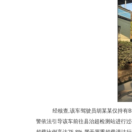
经核查,该车驾驶员胡某某仅持有B2
警依法引导该车前往县治超检测站进行过磅称
超载比例高达75.8%,属于严重超载违法