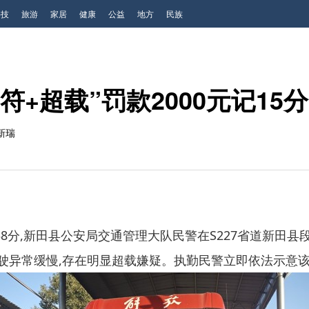
科技
旅游
家居
健康
公益
地方
民族
+超载”罚款2000元记15分
新瑞
7时38分,新田县公安局交通管理大队民警在S227省道新田
行驶异常缓慢,存在明显超载嫌疑。执勤民警立即依法示意