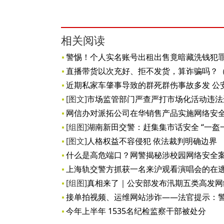
相关阅读
警惕！个人实名账号出租出售竟暗藏洗钱犯
直播带货以次充好、拒不发货，算诈骗吗？
近期私家车肇事导致的群死群伤事故多发 公
[图文]
市场监管部门严查严打市场化活动违法
网信办对派拓公司在华销售产品实施网络安
[组图]
湖南新田交警：赶集集市话安全 “一盔
[图文]
人格权益不容侵犯 依法裁判明确边界
什么是高危端口？网警揭秘涉校园网络安全
上海轨交警方抓获一名来沪观看演唱会的在
[组图]
真相来了｜公安部发布汛期五类高发网
接单拍视频、运维网站涉诈——法官提示：
今年上半年 1535名纪检监察干部被处分