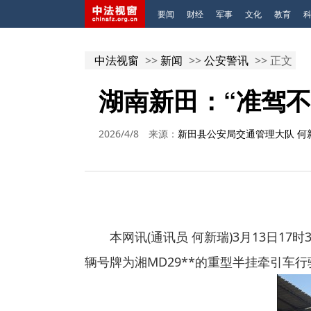
要闻
财经
军事
文化
教育
中法视窗
>>
新闻
>>
公安警讯
>> 正文
湖南新田：“准驾不符
2026/4/8
来源：
新田县公安局交通管理大队 何
本网讯(通讯员 何新瑞)3月13日1
辆号牌为湘MD29**的重型半挂牵引车