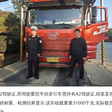
驾驶证,而驾驶重型半挂牵引车需持有A2驾驶证,胡某某
重。检测结果显示,该车核载重量31000千克,实际载货重量
行为。