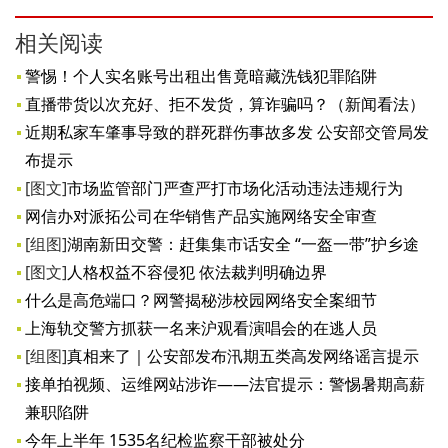
相关阅读
警惕！个人实名账号出租出售竟暗藏洗钱犯罪陷阱
直播带货以次充好、拒不发货，算诈骗吗？（新闻看法）
近期私家车肇事导致的群死群伤事故多发 公安部交管局发
布提示
[图文]
市场监管部门严查严打市场化活动违法违规行为
网信办对派拓公司在华销售产品实施网络安全审查
[组图]
湖南新田交警：赶集集市话安全 “一盔一带”护乡途
[图文]
人格权益不容侵犯 依法裁判明确边界
什么是高危端口？网警揭秘涉校园网络安全案细节
上海轨交警方抓获一名来沪观看演唱会的在逃人员
[组图]
真相来了｜公安部发布汛期五类高发网络谣言提示
接单拍视频、运维网站涉诈——法官提示：警惕暑期高薪
兼职陷阱
今年上半年 1535名纪检监察干部被处分