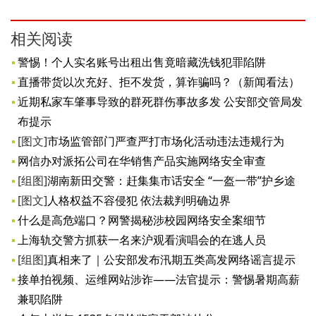
相关阅读
警惕！个人实名账号出租出售竟暗藏洗钱犯罪陷阱
直播带货以次充好、拒不发货，算诈骗吗？（新闻看法）
近期私家车肇事导致的群死群伤事故多发 公安部交管局发
布提示
[图文]
市场监管部门严查严打市场化活动违法违规行为
网信办对派拓公司在华销售产品实施网络安全审查
[组图]
湖南新田交警：赶集集市话安全 “一盔一带”护乡途
[图文]
人格权益不容侵犯 依法裁判明确边界
什么是高危端口？网警揭秘涉校园网络安全案细节
上海轨交警方抓获一名来沪观看演唱会的在逃人员
[组图]
真相来了｜公安部发布汛期五类高发网络谣言提示
接单拍视频、运维网站涉诈——法官提示：警惕暑期高薪
兼职陷阱