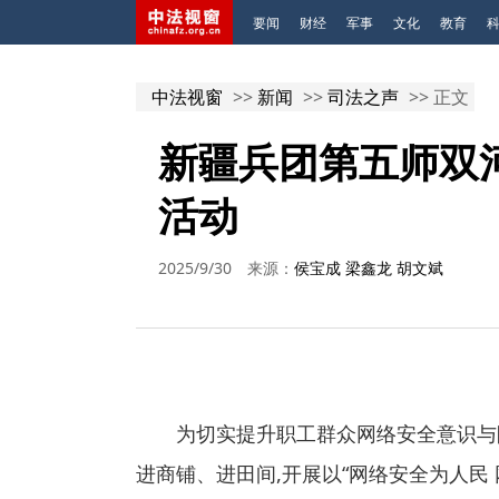
要闻
财经
军事
文化
教育
中法视窗
>>
新闻
>>
司法之声
>> 正文
新疆兵团第五师双
活动
2025/9/30
来源：
侯宝成 梁鑫龙 胡文斌
为切实提升职工群众网络安全意识与
进商铺、进田间,开展以“网络安全为人民