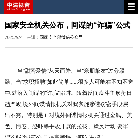
国家安全机关公布，间谍的“诈骗”公式
2025/9/4
来源：
国家安全部微信公众号
当“甜蜜爱情”从天而降、当“亲朋挚友”过分殷
勤、当“求职招聘”如此简单……很多人可能在不知不觉
中,就落入间谍的“诈骗”陷阱。随着反间谍斗争形势日
趋严峻,境外间谍情报机关对我实施渗透窃密手段层
出不穷。特别是面对境外间谍情报机关通过金钱、美
色、情感、恐吓等手段开展的拉拢、策反活动,要牢
记这些“诈骗”公式,提高警惕、谨防“中招”。