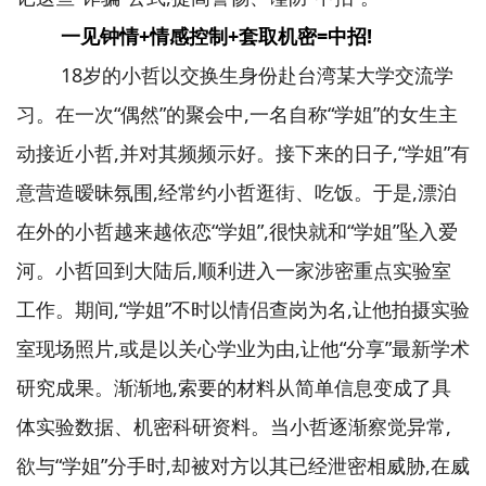
一见钟情+情感控制+套取机密=中招!
18岁的小哲以交换生身份赴台湾某大学交流学
习。在一次“偶然”的聚会中,一名自称“学姐”的女生主
动接近小哲,并对其频频示好。接下来的日子,“学姐”有
意营造暧昧氛围,经常约小哲逛街、吃饭。于是,漂泊
在外的小哲越来越依恋“学姐”,很快就和“学姐”坠入爱
河。小哲回到大陆后,顺利进入一家涉密重点实验室
工作。期间,“学姐”不时以情侣查岗为名,让他拍摄实验
室现场照片,或是以关心学业为由,让他“分享”最新学术
研究成果。渐渐地,索要的材料从简单信息变成了具
体实验数据、机密科研资料。当小哲逐渐察觉异常,
欲与“学姐”分手时,却被对方以其已经泄密相威胁,在威