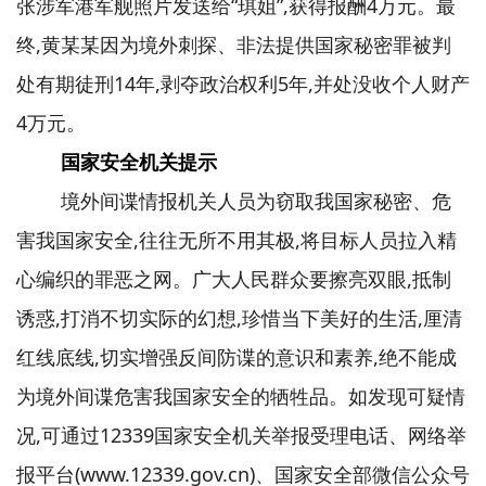
张涉军港军舰照片发送给“琪姐”,获得报酬4万元。最
终,黄某某因为境外刺探、非法提供国家秘密罪被判
处有期徒刑14年,剥夺政治权利5年,并处没收个人财产
4万元。
国家安全机关提示
境外间谍情报机关人员为窃取我国家秘密、危
害我国家安全,往往无所不用其极,将目标人员拉入精
心编织的罪恶之网。广大人民群众要擦亮双眼,抵制
诱惑,打消不切实际的幻想,珍惜当下美好的生活,厘清
红线底线,切实增强反间防谍的意识和素养,绝不能成
为境外间谍危害我国家安全的牺牲品。如发现可疑情
况,可通过12339国家安全机关举报受理电话、网络举
报平台(www.12339.gov.cn)、国家安全部微信公众号