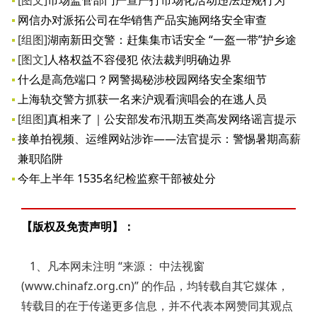
[图文]
市场监管部门严查严打市场化活动违法违规行为
网信办对派拓公司在华销售产品实施网络安全审查
[组图]
湖南新田交警：赶集集市话安全 “一盔一带”护乡途
[图文]
人格权益不容侵犯 依法裁判明确边界
什么是高危端口？网警揭秘涉校园网络安全案细节
上海轨交警方抓获一名来沪观看演唱会的在逃人员
[组图]
真相来了｜公安部发布汛期五类高发网络谣言提示
接单拍视频、运维网站涉诈——法官提示：警惕暑期高薪
兼职陷阱
今年上半年 1535名纪检监察干部被处分
【版权及免责声明】：
1、凡本网未注明 “来源： 中法视窗
(www.chinafz.org.cn)” 的作品，均转载自其它媒体，
转载目的在于传递更多信息，并不代表本网赞同其观点