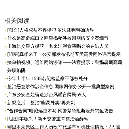
相关阅读
[图文]
人格权益不容侵犯 依法裁判明确边界
什么是高危端口？网警揭秘涉校园网络安全案细节
上海轨交警方抓获一名来沪观看演唱会的在逃人员
[组图]
真相来了｜公安部发布汛期五类高发网络谣言提示
接单拍视频、运维网站涉诈——法官提示：警惕暑期高薪
兼职陷阱
今年上半年 1535名纪检监察干部被处分
整治恶意炒作涉企信息 国家网信办公开一批典型案例
广东公安查处编造涉台风谣言网民69人
新规之后，整治“幽灵外卖”再亮剑
“合作合同”暗藏远控木马 网警紧急阻断境外钓鱼攻击
[组图]
零容忍！新田交警重拳整治酒醉驾
赛里木湖景区工作人员殴打旅游车司机处理情况：7人被