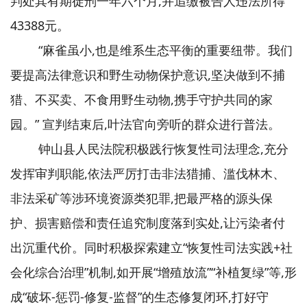
判处其有期徒刑一年六个月,并追缴被告人违法所得
43388元。
“麻雀虽小,也是维系生态平衡的重要纽带。我们
要提高法律意识和野生动物保护意识,坚决做到不捕
猎、不买卖、不食用野生动物,携手守护共同的家
园。” 宣判结束后,叶法官向旁听的群众进行普法。
钟山县人民法院积极践行恢复性司法理念,充分
发挥审判职能,依法严厉打击非法猎捕、滥伐林木、
非法采矿等涉环境资源类犯罪,把最严格的源头保
护、损害赔偿和责任追究制度落到实处,让污染者付
出沉重代价。同时积极探索建立“恢复性司法实践+社
会化综合治理”机制,如开展“增殖放流”“补植复绿”等,形
成“破坏-惩罚-修复-监督”的生态修复闭环,打好守