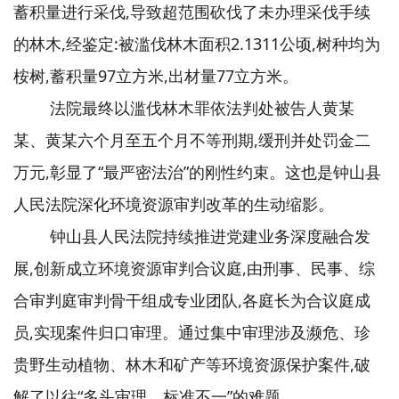
蓄积量进行采伐,导致超范围砍伐了未办理采伐手续
的林木,经鉴定:被滥伐林木面积2.1311公顷,树种均为
桉树,蓄积量97立方米,出材量77立方米。
法院最终以滥伐林木罪依法判处被告人黄某
某、黄某六个月至五个月不等刑期,缓刑并处罚金二
万元,彰显了“最严密法治”的刚性约束。这也是钟山县
人民法院深化环境资源审判改革的生动缩影。
钟山县人民法院持续推进党建业务深度融合发
展,创新成立环境资源审判合议庭,由刑事、民事、综
合审判庭审判骨干组成专业团队,各庭长为合议庭成
员,实现案件归口审理。通过集中审理涉及濒危、珍
贵野生动植物、林木和矿产等环境资源保护案件,破
解了以往“多头审理、标准不一”的难题。