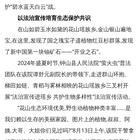
护“碧水蓝天白云”战。
以法治宣传培育生态保护共识
在山如碧玉水如黛的花山瑶族乡,金山银山遍地
宝,在这里,发现了国之瑰宝孑遗植物红豆杉群落,发现
了新中国第一块铀矿石——“开业之石”。
2024年盛夏时节,钟山县人民法院“萤火虫”普法
团队在该院谭舒元副院长的带领下,走进群山环抱、
梯田如链、青稻与雾林相映的花山瑶族乡三叉村开
展“法治宣传进瑶乡 共护生物多样性”法治宣传活动。
“花山生态环境优美,野生动植物种类丰富……是
我们赖以生存的美丽家园。图片上的植物,叔叔、阿
姨,大哥、大姐你们见过吗?”8月13日上午,该院干警拿